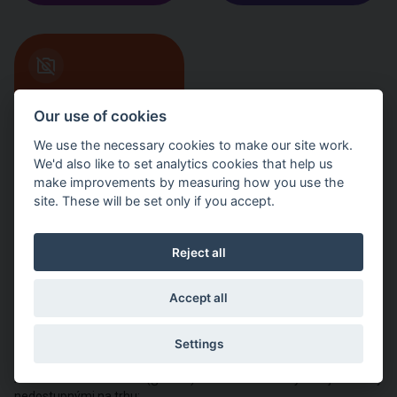
no_photography
Our use of cookies
3598
We use the necessary cookies to make our site work.
We'd also like to set analytics cookies that help us
make improvements by measuring how you use the
site. These will be set only if you accept.
Reject all
Seznam děl nedostupných na trhu
Accept all
Co jsou to díla nedostupná na trhu?
Settings
„Díla nedostupná na trhu“ (zkráceně „DNNT) se určují podle
Autorského zákona (§ 97f). V tomto smyslu jsou díly
nedostupnými na trhu: